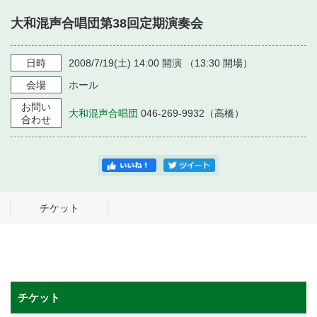
・ フロアマップ
大和混声合唱団第38回定期演奏会
・ 施設を借りる
音楽堂について
・ 交通案内
・ 空き状況
日時
2008/7/19
(土)
14:00
開演 （
13:30
開場）
・ よくある質問
・ 音楽堂のご案内
神奈川県立音楽堂
会場
ホール
・ 抽選対象日
SNS
お問い
・ フロアマップ
大和混声合唱団
046-269-9932（高橋）
・ 利用料金
合わせ
・ 芸術参与
・ 建築見学ツアー
チケット
チケット