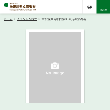
ホーム
>
イベントを探す
>
大和混声合唱団第38回定期演奏会
検索
アクセシビリティ
チケット購入
交通案内
イベントを探す
・ イベント一覧
ご来場案内
・ イベントカレンダー
・ 館内サービス・アクセシビリティ
施設を借りる