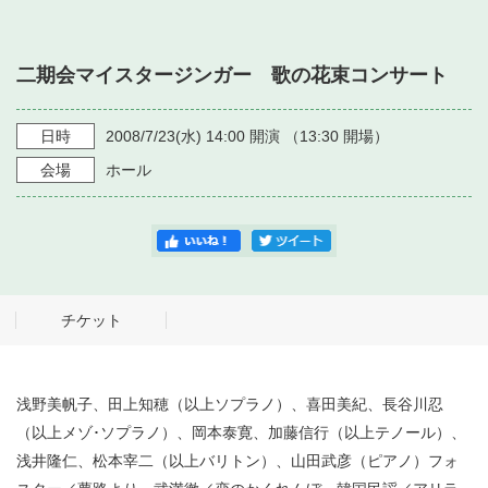
・ フロアマップ
・ 施設を借りる
音楽堂について
・ 交通案内
二期会マイスタージンガー 歌の花束コンサート
・ 空き状況
・ よくある質問
・ 音楽堂のご案内
神奈川県立音楽堂
・ 抽選対象日
日時
2008/7/23
(水)
14:00
開演 （
13:30
開場）
SNS
・ フロアマップ
会場
ホール
・ 利用料金
・ 芸術参与
・ 建築見学ツアー
チケット
浅野美帆子、田上知穂（以上ソプラノ）、喜田美紀、長谷川忍
（以上メゾ･ソプラノ）、岡本泰寛、加藤信行（以上テノール）、
浅井隆仁、松本宰二（以上バリトン）、山田武彦（ピアノ）フォ