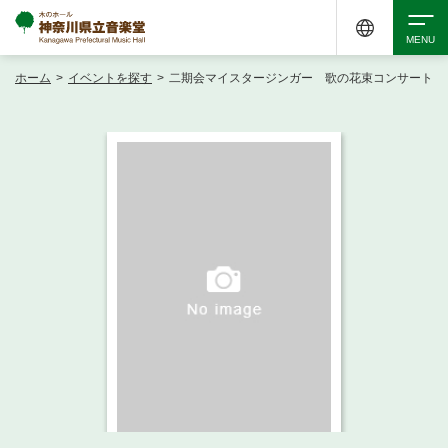
ホーム
>
イベントを探す
>
二期会マイスタージンガー 歌の花束コンサート
検索
アクセシビリティ
チケット購入
交通案内
イベントを探す
・ イベント一覧
ご来場案内
・ イベントカレンダー
・ 館内サービス・アクセシビリティ
施設を借りる