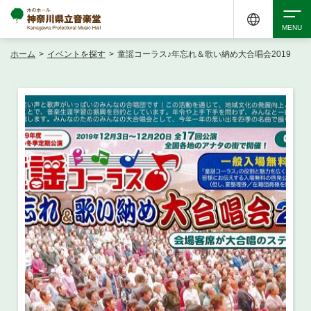
ホーム
>
イベントを探す
>
童謡コーラス♪年忘れ＆歌い納め大合唱会2019
検索
アクセシビリティ
チケット購入
交通案内
イベントを探す
・ イベント一覧
ご来場案内
・ イベントカレンダー
・ 館内サービス・アクセシビリティ
施設を借りる