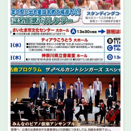
・ フロアマップ
・ 施設を借りる
音楽堂について
・ 交通案内
・ 空き状況
・ よくある質問
・ 音楽堂のご案内
神奈川県立音楽堂
・ 抽選対象日
SNS
・ フロアマップ
・ 利用料金
・ 芸術参与
・ 建築見学ツアー