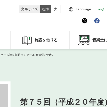
文字サイズ
標準
大
Language
やさ
施設を借りる
音楽堂
ンクール神奈川県コンクール 高等学校の部
第７５回（平成２０年度