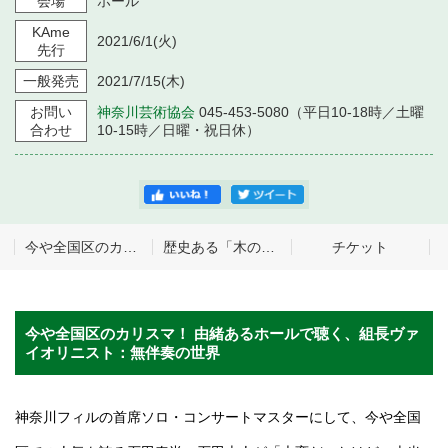
会場
ホール
KAme
2021/6/1
(火)
先行
一般発売
2021/7/15
(木)
お問い
神奈川芸術協会
045-453-5080（平日10-18時／土曜
合わせ
10-15時／日曜・祝日休）
今や全国区のカリスマ！ 由緒あるホールで聴く、組長ヴァイオリニスト：無伴奏の世界
歴史ある「木のホール」で平日昼間に月1回、ゆったりと名手達の音楽を楽しむ極上の時間。誰もが聴いたことのある名曲をトップ・アーティストで。
チケット
今や全国区のカリスマ！ 由緒あるホールで聴く、組長ヴァ
イオリニスト：無伴奏の世界
神奈川フィルの首席ソロ・コンサートマスターにして、今や全国