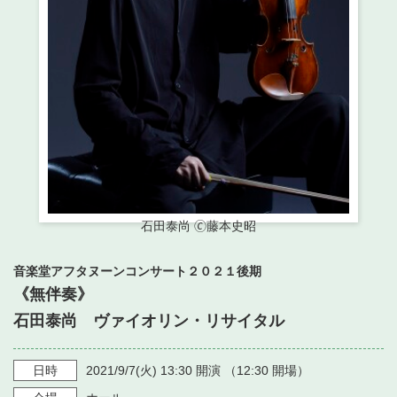
・ フロアマップ
・ 施設を借りる
音楽堂について
・ 交通案内
・ 空き状況
・ よくある質問
・ 音楽堂のご案内
神奈川県立音楽堂
・ 抽選対象日
SNS
・ フロアマップ
・ 利用料金
・ 芸術参与
・ 建築見学ツアー
石田泰尚 🄫藤本史昭
音楽堂アフタヌーンコンサート２０２１後期
《無伴奏》
石田泰尚 ヴァイオリン・リサイタル
日時
2021/9/7
(火)
13:30
開演 （
12:30
開場）