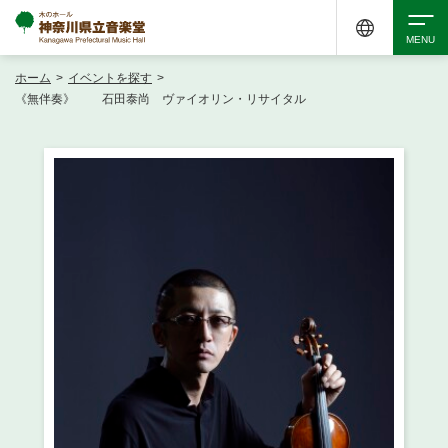
ホーム
>
イベントを探す
>
検索
《無伴奏》 石田泰尚 ヴァイオリン・リサイタル
アクセシビリティ
チケット購入
交通案内
イベントを探す
・ イベント一覧
ご来場案内
・ イベントカレンダー
・ 館内サービス・アクセシビリティ
施設を借りる