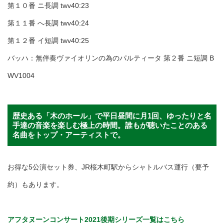
第１０番 ニ長調 twv40:23
第１１番 へ長調 twv40:24
第１２番 イ短調 twv40:25
バッハ：無伴奏ヴァイオリンの為のパルティータ 第２番 ニ短調 B
WV1004
歴史ある「木のホール」で平日昼間に月1回、ゆったりと名
手達の音楽を楽しむ極上の時間。誰もが聴いたことのある
名曲をトップ・アーティストで。
お得な5公演セット券、JR桜木町駅からシャトルバス運行（要予
約）もあります。
アフタヌーンコンサート2021後期シリーズ一覧はこちら