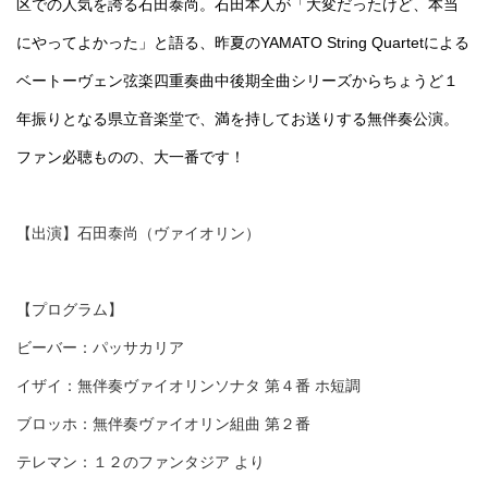
区での人気を誇る石田泰尚。石田本人が「大変だったけど、本当
にやってよかった」と語る、昨夏のYAMATO String Quartetによる
ベートーヴェン弦楽四重奏曲中後期全曲シリーズからちょうど１
年振りとなる県立音楽堂で、満を持してお送りする無伴奏公演。
ファン必聴ものの、大一番です！
【出演】石田泰尚（ヴァイオリン）
【プログラム】
ビーバー：パッサカリア
イザイ：無伴奏ヴァイオリンソナタ 第４番 ホ短調
ブロッホ：無伴奏ヴァイオリン組曲 第２番
テレマン：１２のファンタジア より