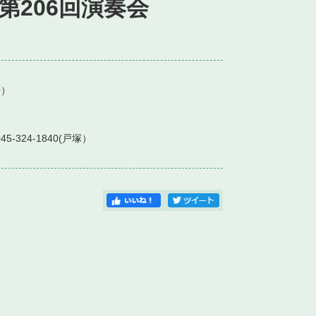
第206回演奏会
）
45-324-1840(戸塚）