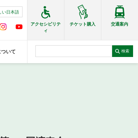
しい日本語
交通案内
アクセシビリテ
チケット購入
ィ
検索
について