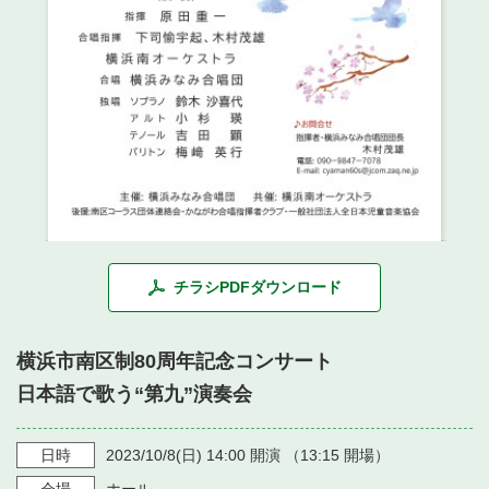
・ フロアマップ
・ 施設を借りる
音楽堂について
・ 交通案内
・ 空き状況
・ よくある質問
・ 音楽堂のご案内
神奈川県立音楽堂
・ 抽選対象日
SNS
・ フロアマップ
・ 利用料金
・ 芸術参与
・ 建築見学ツアー
チラシPDFダウンロード
横浜市南区制80周年記念コンサート
日本語で歌う“第九”演奏会
日時
2023/10/8
(日)
14:00
開演 （
13:15
開場）