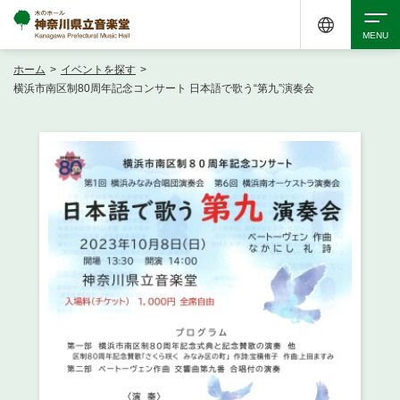
ホーム
>
イベントを探す
>
検索
横浜市南区制80周年記念コンサート 日本語で歌う“第九”演奏会
アクセシビリティ
チケット購入
交通案内
イベントを探す
・ イベント一覧
ご来場案内
・ イベントカレンダー
・ 館内サービス・アクセシビリティ
施設を借りる