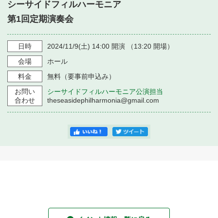
・ フロアマップ
シーサイドフィルハーモニア
・ 施設を借りる
音楽堂について
第1回定期演奏会
・ 交通案内
・ 空き状況
・ よくある質問
日時
2024/11/9
(土)
14:00
開演 （
13:20
開場）
・ 音楽堂のご案内
神奈川県立音楽堂
・ 抽選対象日
会場
ホール
SNS
・ フロアマップ
料金
無料（要事前申込み）
・ 利用料金
お問い
シーサイドフィルハーモニア公演担当
・ 芸術参与
合わせ
theseasidephilharmonia@gmail.com
・ 建築見学ツアー