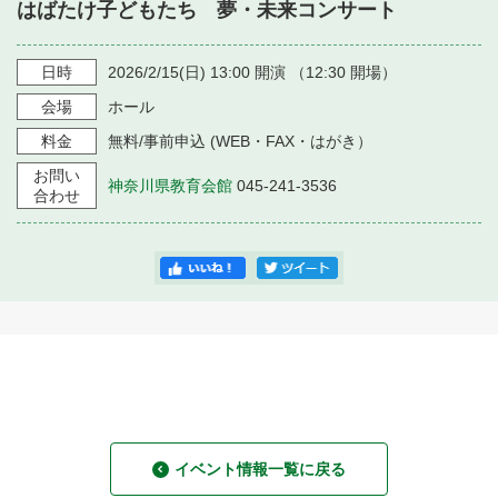
・ フロアマップ
はばたけ子どもたち 夢・未来コンサート
・ 施設を借りる
音楽堂について
・ 交通案内
日時
2026/2/15
(日)
13:00
開演 （
12:30
開場）
・ 空き状況
・ よくある質問
会場
ホール
・ 音楽堂のご案内
神奈川県立音楽堂
・ 抽選対象日
料金
無料/事前申込 (WEB・FAX・はがき）
SNS
・ フロアマップ
お問い
・ 利用料金
神奈川県教育会館
045-241-3536
合わせ
・ 芸術参与
・ 建築見学ツアー
イベント情報一覧に戻る