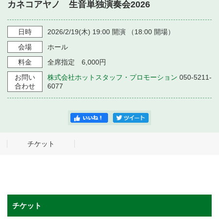
・ フロアマップ
カネコアヤノ 生音単独演奏会2026
・ 施設を借りる
音楽堂について
・ 交通案内
日時
2026/2/19
(木)
19:00
開演 （
18:00
開場）
・ 空き状況
・ よくある質問
会場
ホール
・ 音楽堂のご案内
神奈川県立音楽堂
・ 抽選対象日
料金
全席指定 6,000円
SNS
・ フロアマップ
お問い
株式会社ホットスタッフ・プロモーション
050-5211-
・ 利用料金
合わせ
6077
・ 芸術参与
・ 建築見学ツアー
チケット
チケット