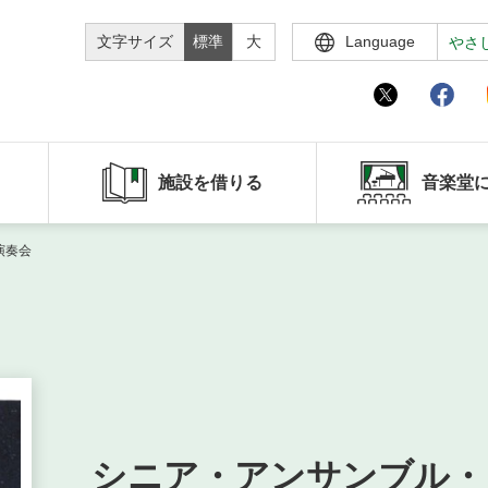
文字サイズ
標準
大
Language
やさ
施設を借りる
音楽堂
演奏会
シニア・アンサンブル