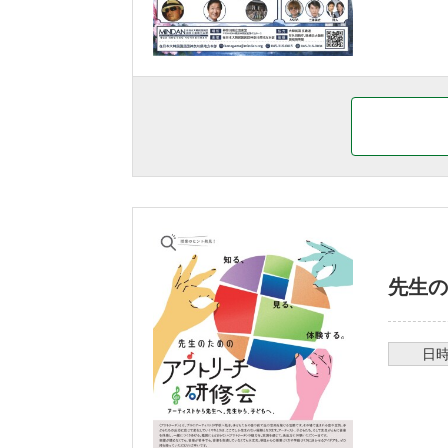
先生の
日