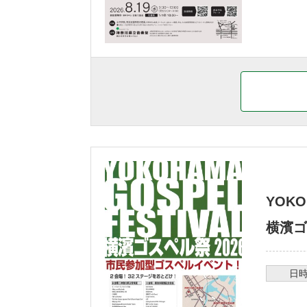
YOK
横濱ゴ
日