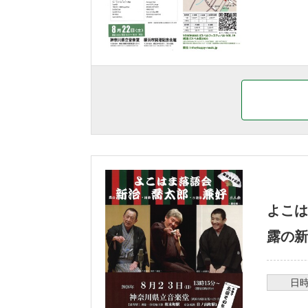
よこは
露の新
日