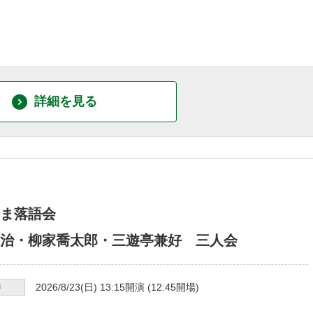
詳細を見る
ま落語会
治・柳家喬太郎・三遊亭兼好 三人会
時
2026/8/23
(日)
13:15
開演 (
12:45
開場)