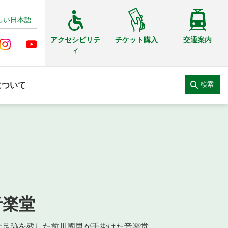
しい日本語
交通案内
アクセシビリテ
チケット購入
ィ
検索
について
音楽堂
な足跡を残した前川國男が手掛けた音楽堂。