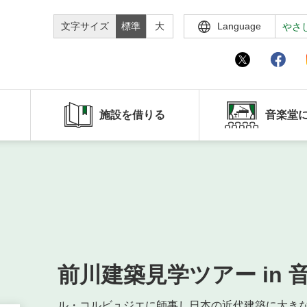
文字サイズ
標準
大
Language
やさ
施設を借りる
音楽堂
前川建築見学ツアー in 
ル・コルビュジエに師事し日本の近代建築に大き