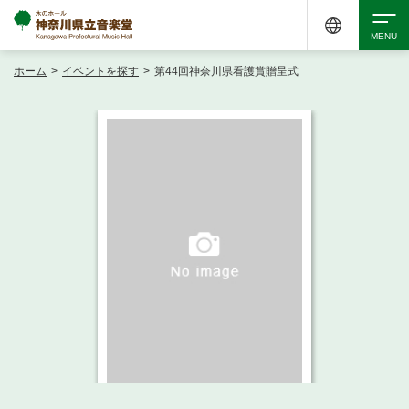
ホーム
>
イベントを探す
>
第44回神奈川県看護賞贈呈式
検索
アクセシビリティ
チケット購入
交通案内
イベントを探す
・ イベント一覧
ご来場案内
・ イベントカレンダー
・ 館内サービス・アクセシビリティ
施設を借りる