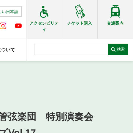
しい日本語
交通案内
アクセシビリテ
チケット購入
ィ
検索
について
管弦楽団 特別演奏会
ol.17