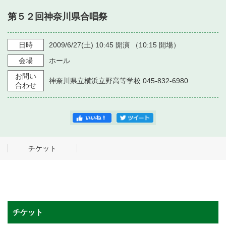
・ フロアマップ
第５２回神奈川県合唱祭
・ 施設を借りる
音楽堂について
・ 交通案内
・ 空き状況
日時
2009/6/27
(土)
10:45
開演 （
10:15
開場）
・ よくある質問
・ 音楽堂のご案内
神奈川県立音楽堂
会場
ホール
・ 抽選対象日
SNS
お問い
・ フロアマップ
神奈川県立横浜立野高等学校 045-832-6980
・ 利用料金
合わせ
・ 芸術参与
・ 建築見学ツアー
チケット
チケット