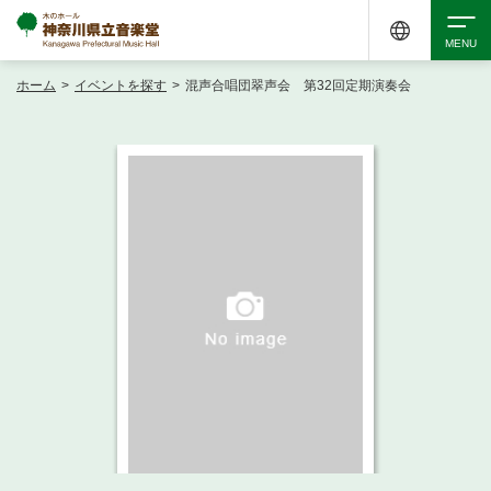
ホーム
>
イベントを探す
>
混声合唱団翠声会 第32回定期演奏会
検索
アクセシビリティ
チケット購入
交通案内
イベントを探す
・ イベント一覧
ご来場案内
・ イベントカレンダー
・ 館内サービス・アクセシビリティ
施設を借りる