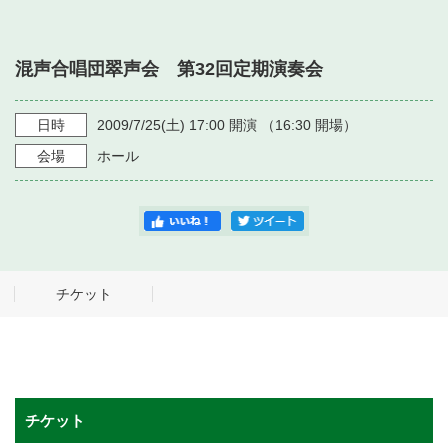
・ フロアマップ
・ 施設を借りる
音楽堂について
・ 交通案内
混声合唱団翠声会 第32回定期演奏会
・ 空き状況
・ よくある質問
・ 音楽堂のご案内
神奈川県立音楽堂
・ 抽選対象日
日時
2009/7/25
(土)
17:00
開演 （
16:30
開場）
SNS
・ フロアマップ
会場
ホール
・ 利用料金
・ 芸術参与
・ 建築見学ツアー
チケット
チケット