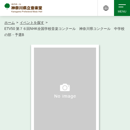
ホーム
>
イベントを探す
>
検索
ETV50 第７６回NHK全国学校音楽コンクール 神奈川県コンクール 中学校
の部・予選B
アクセシビリティ
チケット購入
交通案内
イベントを探す
・ イベント一覧
ご来場案内
・ イベントカレンダー
・ 館内サービス・アクセシビリティ
施設を借りる