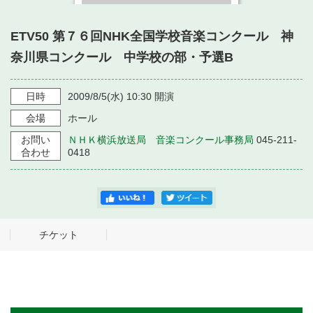
・ フロアマップ
・ 施設を借りる
音楽堂について
・ 交通案内
ETV50 第７６回NHK全国学校音楽コンクール 神
・ 空き状況
奈川県コンクール 中学校の部・予選B
・ よくある質問
・ 音楽堂のご案内
神奈川県立音楽堂
・ 抽選対象日
SNS
日時
2009/8/5
(水)
10:30
開演
・ フロアマップ
・ 利用料金
会場
ホール
・ 芸術参与
お問い
ＮＨＫ横浜放送局 音楽コンクール事務局
045-211-
合わせ
0418
・ 建築見学ツアー
チケット