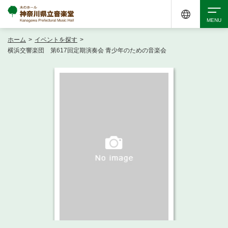
ホーム
>
イベントを探す
>
検索
横浜交響楽団 第617回定期演奏会 青少年のための音楽会
アクセシビリティ
チケット購入
交通案内
イベントを探す
・ イベント一覧
ご来場案内
・ イベントカレンダー
・ 館内サービス・アクセシビリティ
施設を借りる