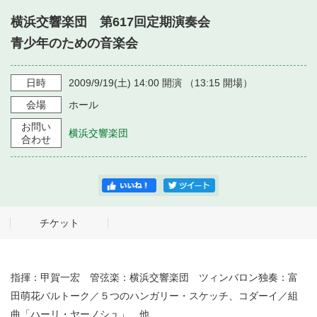
・ フロアマップ
横浜交響楽団 第617回定期演奏会
・ 施設を借りる
音楽堂について
・ 交通案内
青少年のための音楽会
・ 空き状況
・ よくある質問
・ 音楽堂のご案内
神奈川県立音楽堂
日時
2009/9/19
(土)
14:00
開演 （
13:15
開場）
・ 抽選対象日
SNS
会場
ホール
・ フロアマップ
・ 利用料金
お問い
横浜交響楽団
・ 芸術参与
合わせ
・ 建築見学ツアー
チケット
指揮：甲賀一宏 管弦楽：横浜交響楽団 ツィンバロン独奏：富
田萌花バルトーク／５つのハンガリー・スケッチ、コダーイ／組
曲「ハーリ・ヤーノシュ」 他