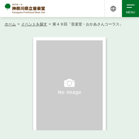
ホーム
>
イベントを探す
>
第４９回「音楽堂・おかあさんコーラス」
検索
アクセシビリティ
チケット購入
交通案内
イベントを探す
・ イベント一覧
ご来場案内
・ イベントカレンダー
・ 館内サービス・アクセシビリティ
施設を借りる