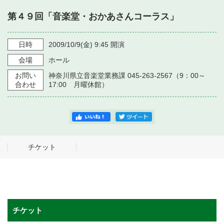
・ フロアマップ
第４９回「音楽堂・おかあさんコーラス」
・ 施設を借りる
音楽堂について
・ 交通案内
・ 空き状況
日時
2009/10/9
(金)
9:45
開演
・ よくある質問
・ 音楽堂のご案内
神奈川県立音楽堂
会場
ホール
・ 抽選対象日
SNS
お問い
神奈川県立音楽堂業務課 045-263-2567（9：00～
・ フロアマップ
・ 利用料金
合わせ
17:00 月曜休館）
・ 芸術参与
・ 建築見学ツアー
チケット
チケット