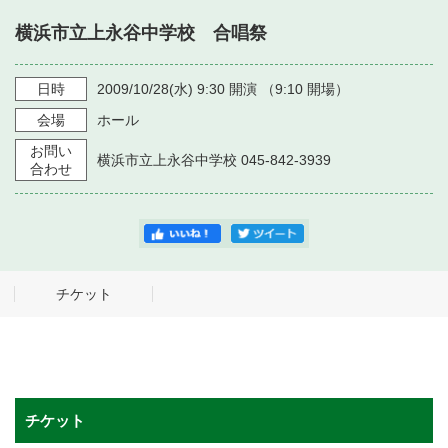
・ フロアマップ
横浜市立上永谷中学校 合唱祭
・ 施設を借りる
音楽堂について
・ 交通案内
・ 空き状況
日時
2009/10/28
(水)
9:30
開演 （
9:10
開場）
・ よくある質問
・ 音楽堂のご案内
神奈川県立音楽堂
会場
ホール
・ 抽選対象日
SNS
お問い
・ フロアマップ
横浜市立上永谷中学校 045-842-3939
・ 利用料金
合わせ
・ 芸術参与
・ 建築見学ツアー
チケット
チケット