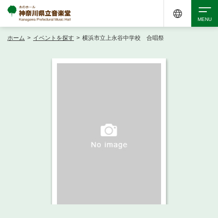
ホーム
>
イベントを探す
>
横浜市立上永谷中学校 合唱祭
検索
アクセシビリティ
チケット購入
交通案内
イベントを探す
・ イベント一覧
ご来場案内
・ イベントカレンダー
・ 館内サービス・アクセシビリティ
施設を借りる