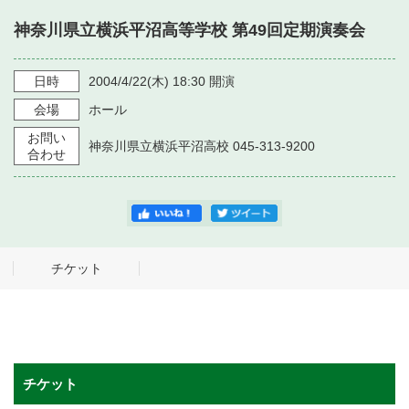
・ フロアマップ
神奈川県立横浜平沼高等学校 第49回定期演奏会
・ 施設を借りる
音楽堂について
・ 交通案内
・ 空き状況
日時
2004/4/22
(木)
18:30
開演
・ よくある質問
・ 音楽堂のご案内
神奈川県立音楽堂
会場
ホール
・ 抽選対象日
SNS
お問い
・ フロアマップ
神奈川県立横浜平沼高校 045-313-9200
・ 利用料金
合わせ
・ 芸術参与
・ 建築見学ツアー
チケット
チケット