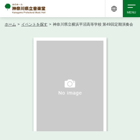
ホーム
>
イベントを探す
>
神奈川県立横浜平沼高等学校 第49回定期演奏会
検索
アクセシビリティ
チケット購入
交通案内
イベントを探す
・ イベント一覧
ご来場案内
・ イベントカレンダー
・ 館内サービス・アクセシビリティ
施設を借りる