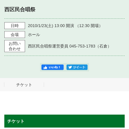
・ フロアマップ
西区民合唱祭
・ 施設を借りる
音楽堂について
・ 交通案内
・ 空き状況
日時
2010/1/23
(土)
13:00
開演 （
12:30
開場）
・ よくある質問
・ 音楽堂のご案内
神奈川県立音楽堂
会場
ホール
・ 抽選対象日
SNS
お問い
・ フロアマップ
西区民合唱祭運営委員 045-753-1783（石倉）
・ 利用料金
合わせ
・ 芸術参与
・ 建築見学ツアー
チケット
チケット