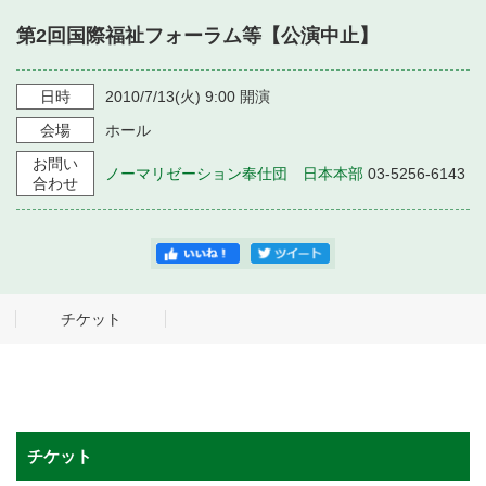
・ フロアマップ
第2回国際福祉フォーラム等【公演中止】
・ 施設を借りる
音楽堂について
・ 交通案内
・ 空き状況
日時
2010/7/13
(火)
9:00
開演
・ よくある質問
・ 音楽堂のご案内
神奈川県立音楽堂
会場
ホール
・ 抽選対象日
SNS
お問い
・ フロアマップ
ノーマリゼーション奉仕団 日本本部
03-5256-6143
・ 利用料金
合わせ
・ 芸術参与
・ 建築見学ツアー
チケット
チケット