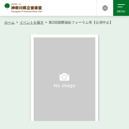
ホーム
>
イベントを探す
>
第2回国際福祉フォーラム等【公演中止】
検索
アクセシビリティ
チケット購入
交通案内
イベントを探す
・ イベント一覧
ご来場案内
・ イベントカレンダー
・ 館内サービス・アクセシビリティ
施設を借りる