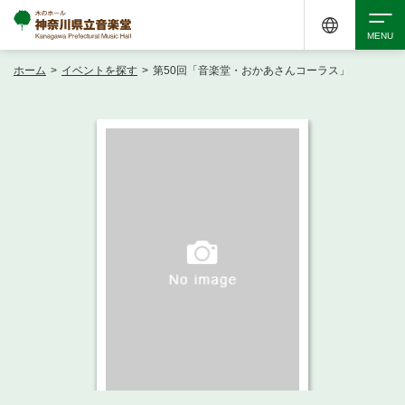
ホーム
>
イベントを探す
>
第50回「音楽堂・おかあさんコーラス」
検索
アクセシビリティ
チケット購入
交通案内
イベントを探す
・ イベント一覧
ご来場案内
・ イベントカレンダー
・ 館内サービス・アクセシビリティ
施設を借りる