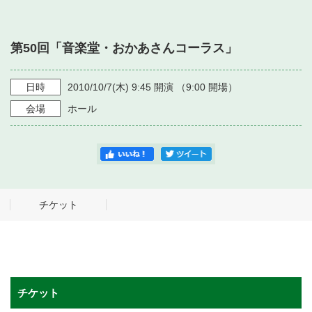
・ フロアマップ
・ 施設を借りる
音楽堂について
・ 交通案内
第50回「音楽堂・おかあさんコーラス」
・ 空き状況
・ よくある質問
・ 音楽堂のご案内
神奈川県立音楽堂
・ 抽選対象日
日時
2010/10/7
(木)
9:45
開演 （
9:00
開場）
SNS
・ フロアマップ
会場
ホール
・ 利用料金
・ 芸術参与
・ 建築見学ツアー
チケット
チケット