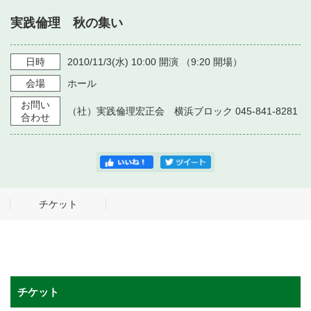
・ フロアマップ
実践倫理 秋の集い
・ 施設を借りる
音楽堂について
・ 交通案内
・ 空き状況
日時
2010/11/3
(水)
10:00
開演 （
9:20
開場）
・ よくある質問
・ 音楽堂のご案内
神奈川県立音楽堂
会場
ホール
・ 抽選対象日
SNS
お問い
・ フロアマップ
（社）実践倫理宏正会 横浜ブロック 045-841-8281
・ 利用料金
合わせ
・ 芸術参与
・ 建築見学ツアー
チケット
チケット