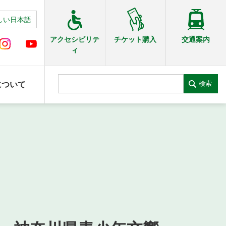
しい日本語
交通案内
アクセシビリテ
チケット購入
ィ
検索
について