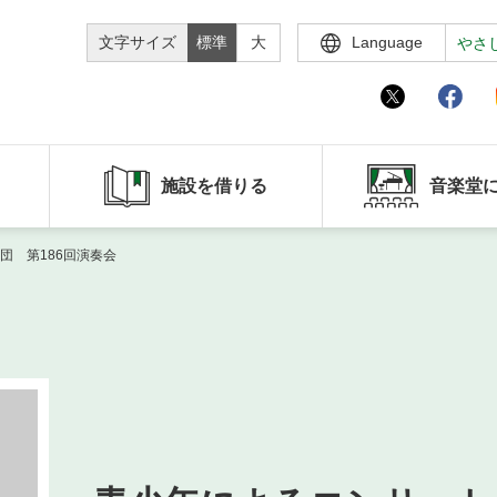
文字サイズ
標準
大
Language
やさ
施設を借りる
音楽堂
団 第186回演奏会