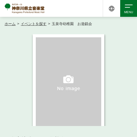
ホーム
>
イベントを探す
>
玉泉寺幼稚園 お遊戯会
検索
アクセシビリティ
チケット購入
交通案内
イベントを探す
・ イベント一覧
ご来場案内
・ イベントカレンダー
・ 館内サービス・アクセシビリティ
施設を借りる