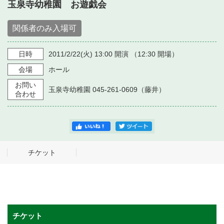
・ フロアマップ
玉泉寺幼稚園 お遊戯会
・ 施設を借りる
音楽堂について
・ 交通案内
関係者のみ入場可
・ 空き状況
・ よくある質問
・ 音楽堂のご案内
日時
2011/2/22
(火)
13:00
開演 （
12:30
開場）
神奈川県立音楽堂
・ 抽選対象日
SNS
会場
ホール
・ フロアマップ
・ 利用料金
お問い
玉泉寺幼稚園 045-261-0609（藤井）
合わせ
・ 芸術参与
・ 建築見学ツアー
チケット
チケット