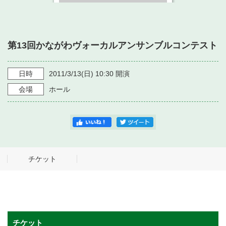
・ フロアマップ
・ 施設を借りる
音楽堂について
・ 交通案内
・ 空き状況
第13回かながわヴォーカルアンサンブルコンテスト
・ よくある質問
・ 音楽堂のご案内
神奈川県立音楽堂
・ 抽選対象日
SNS
日時
2011/3/13
(日)
10:30
開演
・ フロアマップ
・ 利用料金
会場
ホール
・ 芸術参与
・ 建築見学ツアー
チケット
チケット