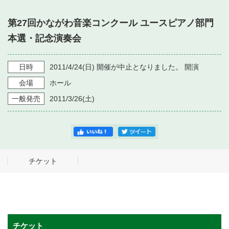
・ フロアマップ
・ 施設を借りる
音楽堂について
第27回かながわ音楽コンクール ユースピアノ部門
・ 交通案内
本選・記念演奏会
・ 空き状況
・ よくある質問
・ 音楽堂のご案内
神奈川県立音楽堂
・ 抽選対象日
SNS
日時
2011/4/24
(日)
開催が中止となりました。
開演
・ フロアマップ
会場
ホール
・ 利用料金
一般発売
2011/3/26
(土)
・ 芸術参与
・ 建築見学ツアー
チケット
チケット