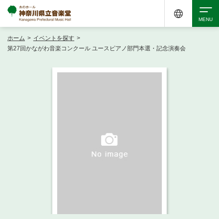
ホーム
>
イベントを探す
>
検索
第27回かながわ音楽コンクール ユースピアノ部門本選・記念演奏会
アクセシビリティ
チケット購入
交通案内
イベントを探す
・ イベント一覧
ご来場案内
・ イベントカレンダー
・ 館内サービス・アクセシビリティ
施設を借りる