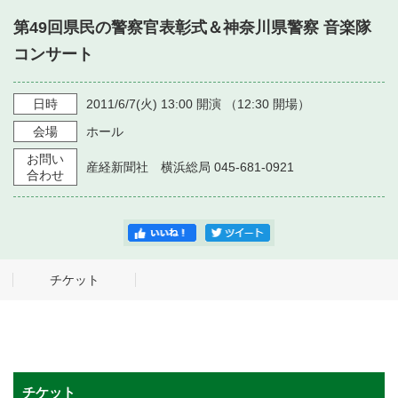
・ フロアマップ
第49回県民の警察官表彰式＆神奈川県警察 音楽隊
・ 施設を借りる
音楽堂について
・ 交通案内
コンサート
・ 空き状況
・ よくある質問
・ 音楽堂のご案内
神奈川県立音楽堂
日時
2011/6/7
(火)
13:00
開演 （
12:30
開場）
・ 抽選対象日
SNS
会場
ホール
・ フロアマップ
・ 利用料金
お問い
産経新聞社 横浜総局 045-681-0921
・ 芸術参与
合わせ
・ 建築見学ツアー
チケット
チケット