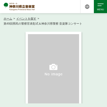
ホーム
>
イベントを探す
>
検索
第49回県民の警察官表彰式＆神奈川県警察 音楽隊コンサート
アクセシビリティ
チケット購入
交通案内
イベントを探す
・ イベント一覧
ご来場案内
・ イベントカレンダー
・ 館内サービス・アクセシビリティ
施設を借りる