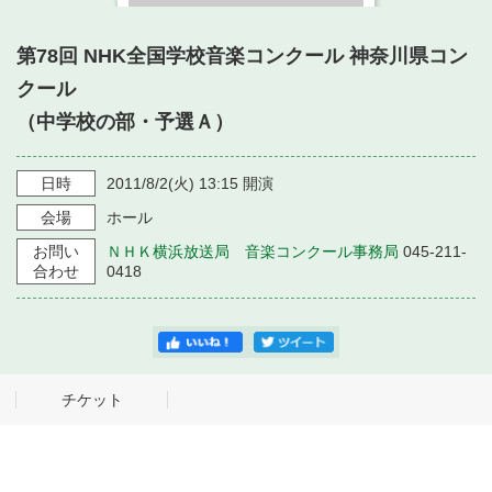
・ フロアマップ
・ 施設を借りる
音楽堂について
・ 交通案内
第78回 NHK全国学校音楽コンクール 神奈川県コン
・ 空き状況
クール
・ よくある質問
・ 音楽堂のご案内
（中学校の部・予選Ａ）
神奈川県立音楽堂
・ 抽選対象日
SNS
・ フロアマップ
・ 利用料金
日時
2011/8/2
(火)
13:15
開演
・ 芸術参与
会場
ホール
お問い
ＮＨＫ横浜放送局 音楽コンクール事務局
045-211-
・ 建築見学ツアー
合わせ
0418
チケット