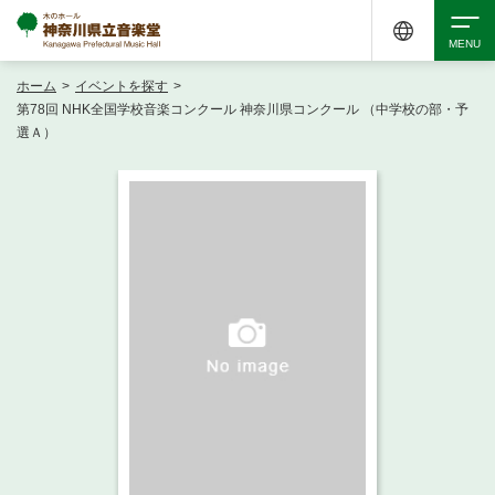
ホーム
>
イベントを探す
>
検索
第78回 NHK全国学校音楽コンクール 神奈川県コンクール （中学校の部・予
選Ａ）
アクセシビリティ
チケット購入
交通案内
イベントを探す
・ イベント一覧
ご来場案内
・ イベントカレンダー
・ 館内サービス・アクセシビリティ
施設を借りる