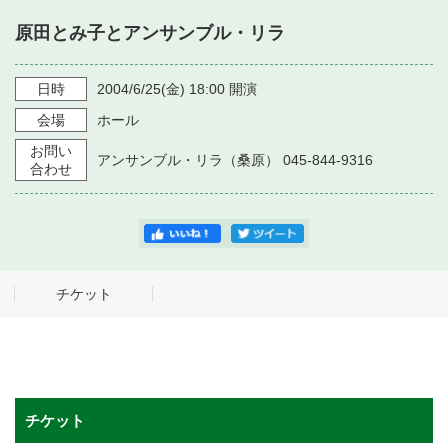
・ フロアマップ
原田とみ子とアンサンブル・リラ
・ 施設を借りる
音楽堂について
・ 交通案内
・ 空き状況
日時
2004/6/25
(金)
18:00
開演
・ よくある質問
・ 音楽堂のご案内
神奈川県立音楽堂
会場
ホール
・ 抽選対象日
SNS
お問い
・ フロアマップ
アンサンブル・リラ（桑原） 045-844-9316
・ 利用料金
合わせ
・ 芸術参与
・ 建築見学ツアー
チケット
チケット