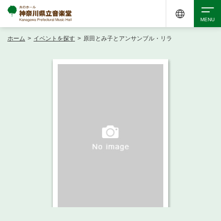
ホーム
>
イベントを探す
>
原田とみ子とアンサンブル・リラ
検索
アクセシビリティ
チケット購入
交通案内
イベントを探す
・ イベント一覧
ご来場案内
・ イベントカレンダー
・ 館内サービス・アクセシビリティ
施設を借りる