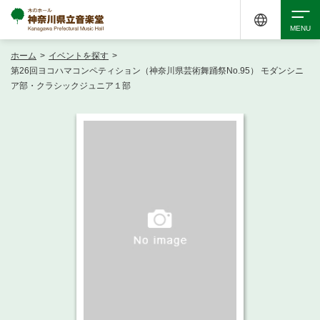
ホーム
>
イベントを探す
>
検索
第26回ヨコハマコンペティション（神奈川県芸術舞踊祭No.95） モダンシニ
ア部・クラシックジュニア１部
アクセシビリティ
チケット購入
交通案内
イベントを探す
・ イベント一覧
ご来場案内
・ イベントカレンダー
・ 館内サービス・アクセシビリティ
施設を借りる