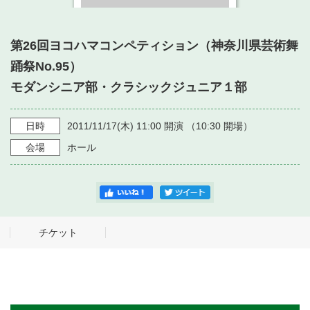
・ フロアマップ
・ 施設を借りる
音楽堂について
・ 交通案内
第26回ヨコハマコンペティション（神奈川県芸術舞
・ 空き状況
・ よくある質問
踊祭No.95）
・ 音楽堂のご案内
神奈川県立音楽堂
・ 抽選対象日
モダンシニア部・クラシックジュニア１部
SNS
・ フロアマップ
・ 利用料金
日時
2011/11/17
(木)
11:00
開演 （
10:30
開場）
・ 芸術参与
会場
ホール
・ 建築見学ツアー
チケット