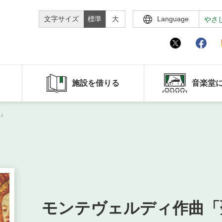
文字サイズ
標準
大
Language
やさ
施設を借りる
音楽堂
」
モンテヴェルディ作曲「