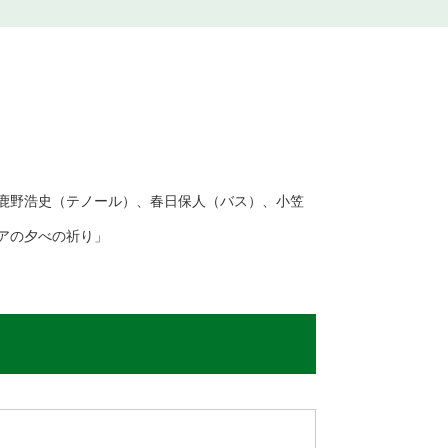
鹿野浩史（テノール）、春日保人（バス）、小笠
アの夕べの祈り」