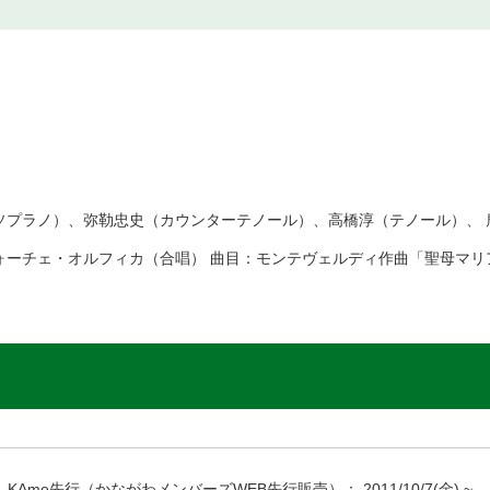
ソプラノ）、弥勒忠史（カウンターテノール）、高橋淳（テノール）、 
ォーチェ・オルフィカ（合唱） 曲目：モンテヴェルディ作曲「聖母マリ
KAme先行（かながわメンバーズWEB先行販売）：
2011/10/7
(金) ~