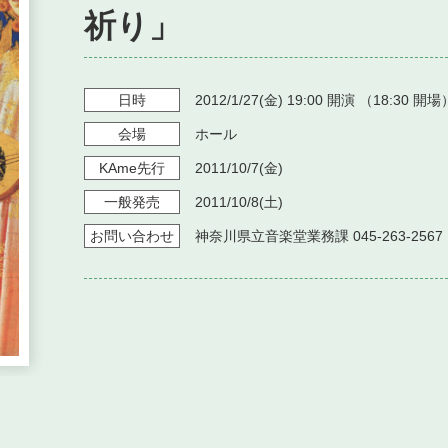
祈り」
日時
2012/1/27
(金)
19:00
開演 （
18:30
開場
会場
ホール
KAme
先行
2011/10/7
(金)
一般発売
2011/10/8
(土)
お問い
合わせ
神奈川県立音楽堂業務課 045-263-256