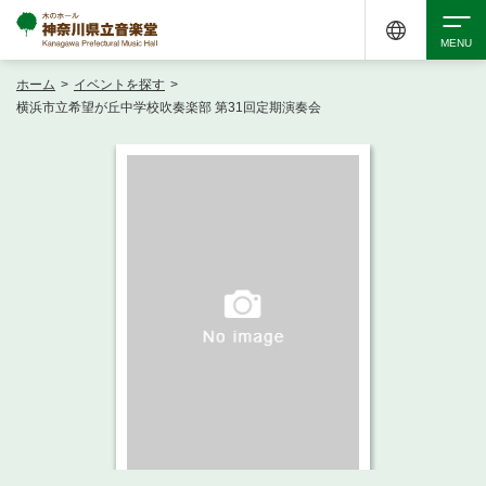
ホーム
>
イベントを探す
>
検索
横浜市立希望が丘中学校吹奏楽部 第31回定期演奏会
アクセシビリティ
チケット購入
交通案内
イベントを探す
・ イベント一覧
ご来場案内
・ イベントカレンダー
・ 館内サービス・アクセシビリティ
施設を借りる