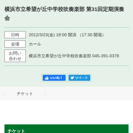
・ フロアマップ
横浜市立希望が丘中学校吹奏楽部 第31回定期演奏
・ 施設を借りる
音楽堂について
・ 交通案内
会
・ 空き状況
・ よくある質問
・ 音楽堂のご案内
神奈川県立音楽堂
日時
2012/3/23
(金)
18:00
開演 （
17:30
開場）
・ 抽選対象日
SNS
会場
ホール
・ フロアマップ
・ 利用料金
お問い
横浜市立希望が丘中学校吹奏楽部 045-391-0378
・ 芸術参与
合わせ
・ 建築見学ツアー
チケット
チケット