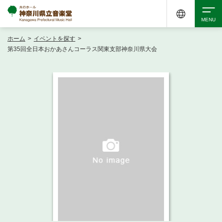
ホーム
>
イベントを探す
>
検索
第35回全日本おかあさんコーラス関東支部神奈川県大会
アクセシビリティ
チケット購入
交通案内
イベントを探す
・ イベント一覧
ご来場案内
・ イベントカレンダー
・ 館内サービス・アクセシビリティ
施設を借りる