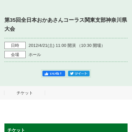
・ フロアマップ
・ 施設を借りる
音楽堂について
・ 交通案内
第35回全日本おかあさんコーラス関東支部神奈川県
・ 空き状況
・ よくある質問
大会
・ 音楽堂のご案内
神奈川県立音楽堂
・ 抽選対象日
SNS
・ フロアマップ
日時
2012/4/21
(土)
11:00
開演 （
10:30
開場）
・ 利用料金
会場
ホール
・ 芸術参与
・ 建築見学ツアー
チケット
チケット