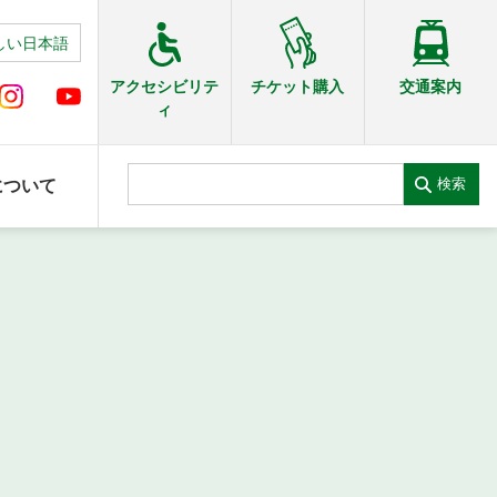
しい日本語
交通案内
アクセシビリテ
チケット購入
ィ
検索
について