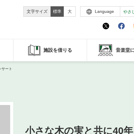
文字サイズ
標準
大
Language
やさ
施設を借りる
音楽堂
ンサート
小さな木の実と共に40年