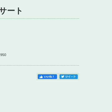
サート
）
1950