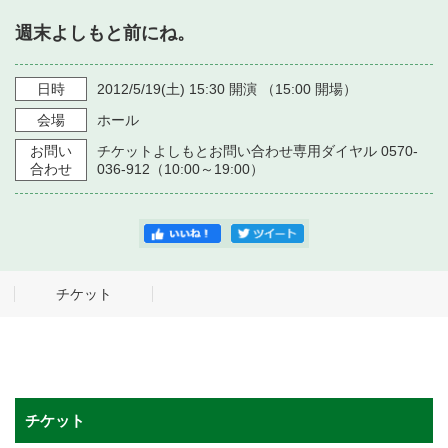
・ フロアマップ
週末よしもと前にね。
・ 施設を借りる
音楽堂について
・ 交通案内
・ 空き状況
日時
2012/5/19
(土)
15:30
開演 （
15:00
開場）
・ よくある質問
・ 音楽堂のご案内
神奈川県立音楽堂
会場
ホール
・ 抽選対象日
SNS
お問い
チケットよしもとお問い合わせ専用ダイヤル 0570-
・ フロアマップ
・ 利用料金
合わせ
036-912（10:00～19:00）
・ 芸術参与
・ 建築見学ツアー
チケット
チケット