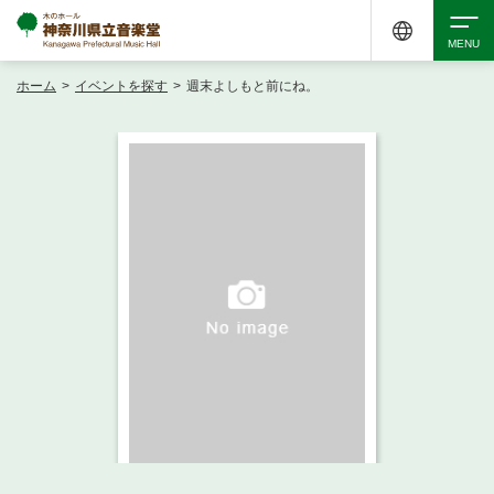
ホーム
>
イベントを探す
>
週末よしもと前にね。
検索
アクセシビリティ
チケット購入
交通案内
イベントを探す
・ イベント一覧
ご来場案内
・ イベントカレンダー
・ 館内サービス・アクセシビリティ
施設を借りる