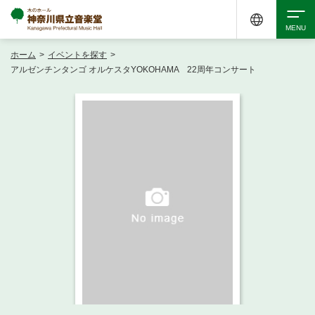
ホーム
>
イベントを探す
>
検索
アルゼンチンタンゴ オルケスタYOKOHAMA 22周年コンサート
アクセシビリティ
チケット購入
交通案内
イベントを探す
・ イベント一覧
ご来場案内
・ イベントカレンダー
・ 館内サービス・アクセシビリティ
施設を借りる