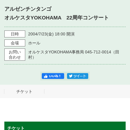
・ フロアマップ
アルゼンチンタンゴ
・ 施設を借りる
音楽堂について
・ 交通案内
オルケスタYOKOHAMA 22周年コンサート
・ 空き状況
・ よくある質問
・ 音楽堂のご案内
神奈川県立音楽堂
日時
2004/7/23
(金)
18:00
開演
・ 抽選対象日
SNS
会場
ホール
・ フロアマップ
・ 利用料金
お問い
オルケスタYOKOHAMA事務局 045-712-0014（田
・ 芸術参与
合わせ
村）
・ 建築見学ツアー
チケット
チケット