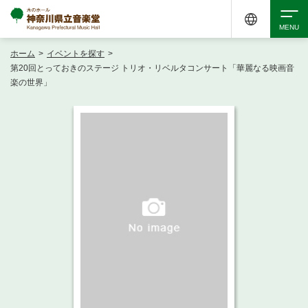
ホーム
>
イベントを探す
>
検索
第20回とっておきのステージ トリオ・リベルタコンサート「華麗なる映画音
楽の世界」
アクセシビリティ
チケット購入
交通案内
イベントを探す
・ イベント一覧
ご来場案内
・ イベントカレンダー
・ 館内サービス・アクセシビリティ
施設を借りる