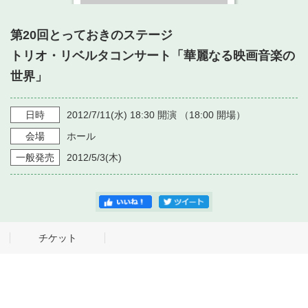
・ フロアマップ
・ 施設を借りる
音楽堂について
・ 交通案内
第20回とっておきのステージ
・ 空き状況
トリオ・リベルタコンサート「華麗なる映画音楽の
・ よくある質問
・ 音楽堂のご案内
世界」
神奈川県立音楽堂
・ 抽選対象日
SNS
・ フロアマップ
・ 利用料金
日時
2012/7/11
(水)
18:30
開演 （
18:00
開場）
・ 芸術参与
会場
ホール
一般発売
2012/5/3
(木)
・ 建築見学ツアー
チケット