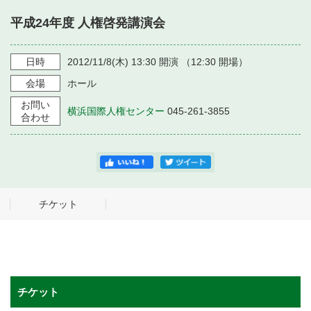
・ フロアマップ
平成24年度 人権啓発講演会
・ 施設を借りる
音楽堂について
・ 交通案内
・ 空き状況
日時
2012/11/8
(木)
13:30
開演 （
12:30
開場）
・ よくある質問
・ 音楽堂のご案内
神奈川県立音楽堂
会場
ホール
・ 抽選対象日
SNS
お問い
・ フロアマップ
横浜国際人権センター
045-261-3855
・ 利用料金
合わせ
・ 芸術参与
・ 建築見学ツアー
チケット
チケット