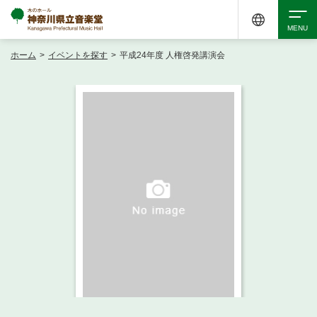
ホーム
>
イベントを探す
>
平成24年度 人権啓発講演会
検索
アクセシビリティ
チケット購入
交通案内
イベントを探す
・ イベント一覧
ご来場案内
・ イベントカレンダー
・ 館内サービス・アクセシビリティ
施設を借りる