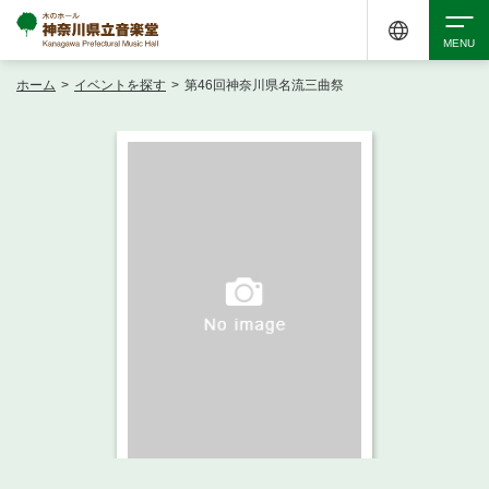
ホーム
>
イベントを探す
>
第46回神奈川県名流三曲祭
検索
アクセシビリティ
チケット購入
交通案内
イベントを探す
・ イベント一覧
ご来場案内
・ イベントカレンダー
・ 館内サービス・アクセシビリティ
施設を借りる