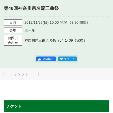
・ フロアマップ
第46回神奈川県名流三曲祭
・ 施設を借りる
音楽堂について
・ 交通案内
・ 空き状況
日時
2012/11/25
(日)
10:00
開演 （
9:30
開場）
・ よくある質問
・ 音楽堂のご案内
神奈川県立音楽堂
会場
ホール
・ 抽選対象日
SNS
お問い
・ フロアマップ
神奈川県三曲会 045-784-1439（家後）
・ 利用料金
合わせ
・ 芸術参与
・ 建築見学ツアー
チケット
チケット