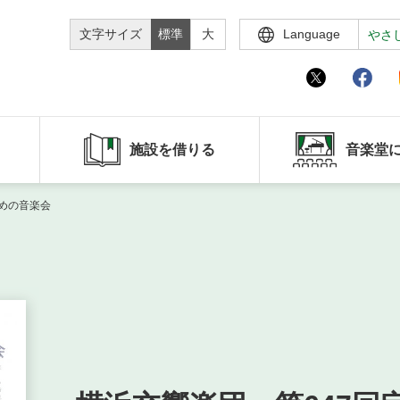
文字サイズ
標準
大
Language
やさ
施設を借りる
音楽堂
めの音楽会