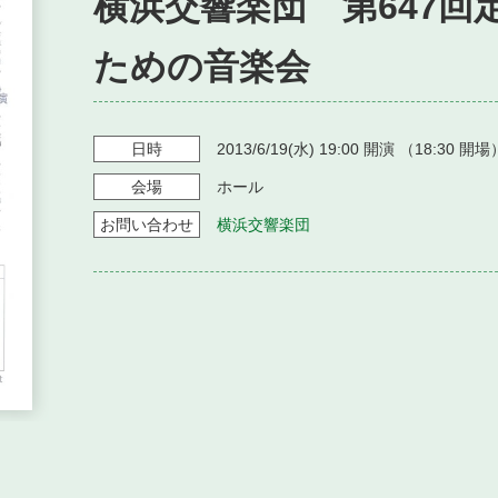
横浜交響楽団 第647回
ための音楽会
日時
2013/6/19
(水)
19:00
開演 （
18:30
開場
会場
ホール
お問い
合わせ
横浜交響楽団