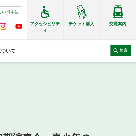
しい日本語
交通案内
アクセシビリテ
チケット購入
ィ
検索
について