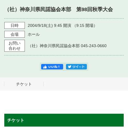
・ フロアマップ
（社）神奈川県民謡協会本部 第98回秋季大会
・ 施設を借りる
音楽堂について
・ 交通案内
・ 空き状況
日時
2004/9/18
(土)
9:45
開演 （
9:15
開場）
・ よくある質問
・ 音楽堂のご案内
神奈川県立音楽堂
会場
ホール
・ 抽選対象日
SNS
お問い
・ フロアマップ
（社）神奈川県民謡協会本部 045-243-0660
・ 利用料金
合わせ
・ 芸術参与
・ 建築見学ツアー
チケット
チケット