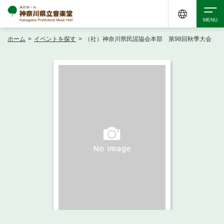
ホーム
>
イベントを探す
>
（社）神奈川県民謡協会本部 第98回秋季大会
検索
アクセシビリティ
チケット購入
交通案内
イベントを探す
・ イベント一覧
ご来場案内
・ イベントカレンダー
・ 館内サービス・アクセシビリティ
施設を借りる