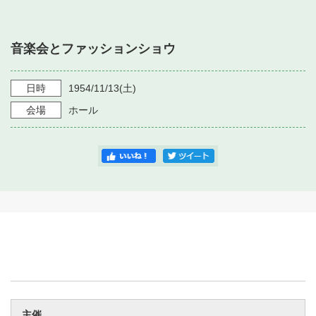
・ フロアマップ
・ 施設を借りる
音楽堂について
・ 交通案内
音楽会とファッションショウ
・ 空き状況
・ よくある質問
・ 音楽堂のご案内
神奈川県立音楽堂
・ 抽選対象日
日時
1954/11/13
(土)
SNS
・ フロアマップ
会場
ホール
・ 利用料金
・ 芸術参与
・ 建築見学ツアー
主催