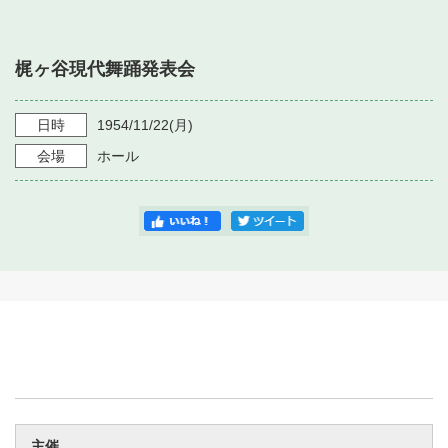
・ フロアマップ
・ 施設を借りる
音楽堂について
・ 交通案内
梶ヶ谷現代舞踊発表会
・ 空き状況
・ よくある質問
・ 音楽堂のご案内
神奈川県立音楽堂
・ 抽選対象日
日時
1954/11/22
(月)
SNS
・ フロアマップ
会場
ホール
・ 利用料金
・ 芸術参与
・ 建築見学ツアー
主催