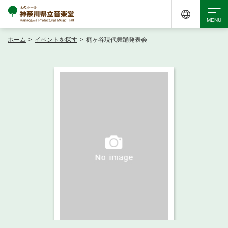
ホーム
>
イベントを探す
>
梶ヶ谷現代舞踊発表会
検索
アクセシビリティ
チケット購入
交通案内
イベントを探す
・ イベント一覧
ご来場案内
・ イベントカレンダー
・ 館内サービス・アクセシビリティ
施設を借りる