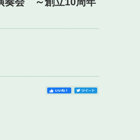
演奏会 ～創立10周年
）