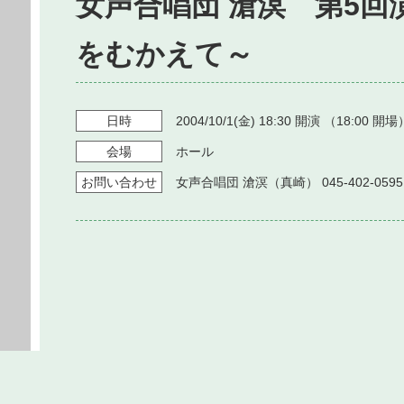
女声合唱団 滄溟 第5回
をむかえて～
日時
2004/10/1
(金)
18:30
開演 （
18:00
開場
会場
ホール
お問い
合わせ
女声合唱団 滄溟（真崎） 045-402-0595