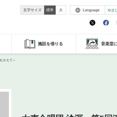
文字サイズ
標準
大
Language
やさ
施設を借りる
音楽堂
をむかえて～