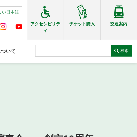
しい日本語
交通案内
アクセシビリテ
チケット購入
ィ
検索
について