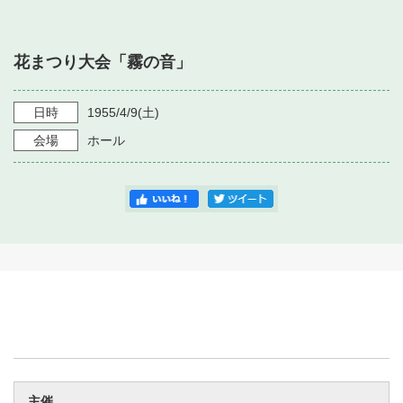
・ フロアマップ
・ 施設を借りる
音楽堂について
・ 交通案内
花まつり大会「霧の音」
・ 空き状況
・ よくある質問
・ 音楽堂のご案内
神奈川県立音楽堂
・ 抽選対象日
日時
1955/4/9
(土)
SNS
・ フロアマップ
会場
ホール
・ 利用料金
・ 芸術参与
・ 建築見学ツアー
主催