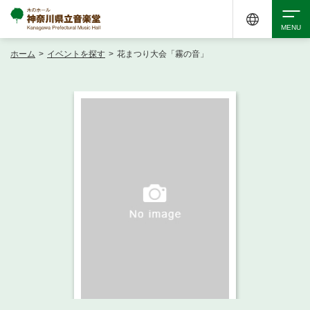
ホーム
>
イベントを探す
>
花まつり大会「霧の音」
検索
アクセシビリティ
チケット購入
交通案内
イベントを探す
・ イベント一覧
ご来場案内
・ イベントカレンダー
・ 館内サービス・アクセシビリティ
施設を借りる