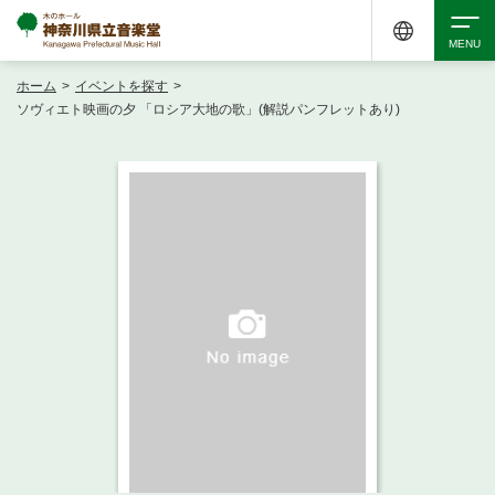
ホーム
>
イベントを探す
>
検索
ソヴィエト映画の夕 「ロシア大地の歌」(解説パンフレットあり)
アクセシビリティ
チケット購入
交通案内
イベントを探す
・ イベント一覧
ご来場案内
・ イベントカレンダー
・ 館内サービス・アクセシビリティ
施設を借りる