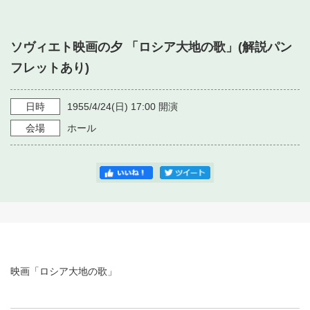
・ フロアマップ
・ 施設を借りる
音楽堂について
・ 交通案内
ソヴィエト映画の夕 「ロシア大地の歌」(解説パン
・ 空き状況
・ よくある質問
フレットあり)
・ 音楽堂のご案内
神奈川県立音楽堂
・ 抽選対象日
SNS
・ フロアマップ
日時
1955/4/24
(日)
17:00
開演
・ 利用料金
会場
ホール
・ 芸術参与
・ 建築見学ツアー
映画「ロシア大地の歌」